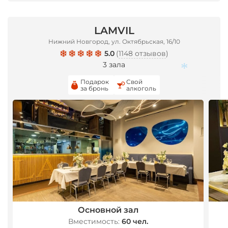
LAMVIL
Нижний Новгород, ул. Октябрьская, 16/10
5.0
(
1148 отзывов
)
3 зала
Подарок
Свой
*
за бронь
алкоголь
Основной зал
Вместимость:
60 чел.