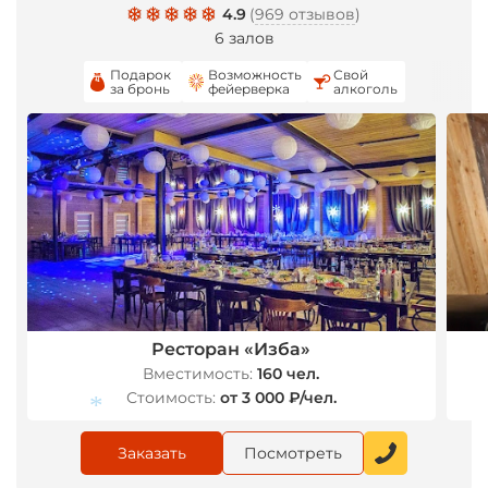
4.9
(
969 отзывов
)
6 залов
Подарок
Возможность
Свой
за бронь
фейерверка
алкоголь
*
*
*
Ресторан «Изба»
Вместимость:
160 чел.
Стоимость:
от 3 000 ₽/чел.
*
Заказать
Посмотреть