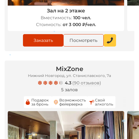
Зал на 2 этаже
Вместимость:
100 чел.
Стоимость:
от 3 000 ₽/чел.
*
Заказать
Посмотреть
*
MixZone
Нижний Новгород, ул. Станиславского, 7а
4.3
(
90 отзывов
)
5 залов
Подарок
Возможность
Свой
за бронь
фейерверка
алкоголь
*