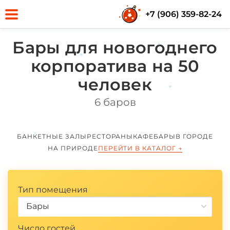
+7 (906) 359-82-24
*
Бары для новогоднего
*
корпоратива на 50
*
человек
6 баров
*
БАНКЕТНЫЕ ЗАЛЫ
РЕСТОРАНЫ
КАФЕ
БАРЫ
В ГОРОДЕ
*
НА ПРИРОДЕ
ПЕРЕЙТИ В КАТАЛОГ
→
Тип помещения
Бары
Число гостей