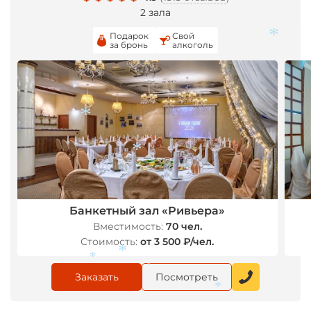
2 зала
Подарок
Свой
за бронь
алкоголь
*
*
*
*
Банкетный зал «Ривьера»
Вместимость:
70 чел.
Стоимость:
от 3 500 ₽/чел.
Заказать
Посмотреть
*
*
*
*