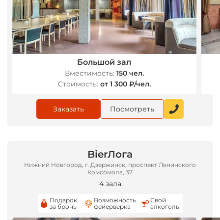
Большой зал
*
Вместимость:
150 чел.
Стоимость:
от 1 300 ₽/чел.
Заказать
Посмотреть
BierЛога
Нижний Новгород, г. Дзержинск, проспект Ленинского
Комсомола, 37
4 зала
Подарок
Возможность
Свой
за бронь
фейерверка
алкоголь