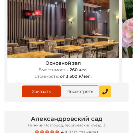
*
Основной зал
*
Вместимость:
260 чел.
Стоимость:
от 3 500 ₽/чел.
Заказать
Посмотреть
Александровский сад
Нижний Новгород, Георгиевский съезд, 3
4.9
(
1313 отзывов
)