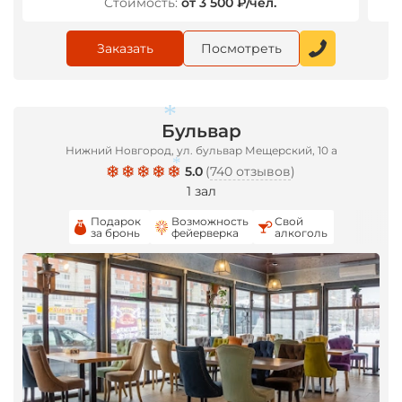
Стоимость:
от 3 500 ₽/чел.
*
Заказать
Посмотреть
Бульвар
Нижний Новгород, ул. бульвар Мещерский, 10 а
5.0
(
740 отзывов
)
1 зал
Подарок
Возможность
Свой
за бронь
фейерверка
алкоголь
*
*