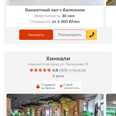
Банкетный зал с балконом
Вместимость:
30 чел.
Стоимость:
от 4 000 ₽/чел.
*
Заказать
Посмотреть
Хинкали
*
Нижний Новгород, ул. Пискунова, 10
4.9
(
1836 отзывов
)
3 зала
Подарок
Свой
за бронь
алкоголь