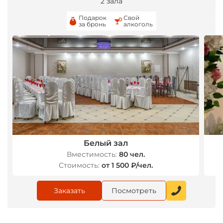
2 зала
*
Подарок
Свой
за бронь
алкоголь
*
Белый зал
Вместимость:
80 чел.
Стоимость:
от 1 500 ₽/чел.
Заказать
Посмотреть