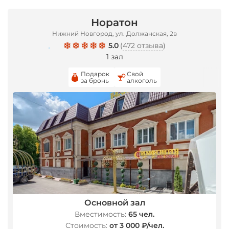
Норатон
Нижний Новгород, ул. Должанская, 2в
5.0
(
472 отзыва
)
1 зал
Подарок
Свой
*
за бронь
алкоголь
*
Основной зал
*
Вместимость:
65 чел.
Стоимость:
от 3 000 ₽/чел.