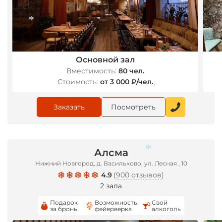
Основной зал
Вместимость:
80 чел.
Стоимость:
от 3 000 ₽/чел.
*
Заказать
Посмотреть
*
Алсма
Нижний Новгород, д. Васильково, ул. Лесная , 10
4.9
(
900 отзывов
)
2 зала
Подарок
Возможность
Свой
за бронь
фейерверка
алкоголь