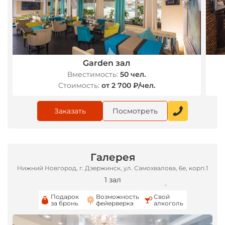
Garden зал
Вместимость:
50 чел.
Стоимость:
от 2 700 ₽/чел.
Заказать
Посмотреть
Галерея
Нижний Новгород, г. Дзержинск, ул. Самохвалова, 6е, корп.1
1 зал
Подарок
Возможность
Свой
за бронь
фейерверка
алкоголь