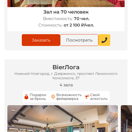
Зал на 70 человек
*
Вместимость:
70 чел.
Стоимость:
от 2 100 ₽/чел.
Заказать
Посмотреть
BierЛога
Нижний Новгород, г. Дзержинск, проспект Ленинского
Комсомола, 37
4 зала
Подарок
Возможность
Свой
за бронь
фейерверка
алкоголь