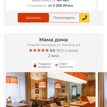
Вместимость:
40 чел.
Стоимость:
от 2 200 ₽/чел.
Заказать
Посмотреть
Мама дома
*
Нижний Новгород, ул. Костина, д.3
5.0
(
1822 отзыва
)
2 зала
*
Подарок
Свой
за бронь
алкоголь