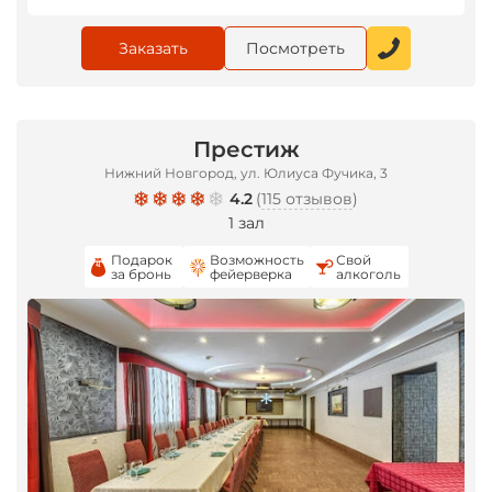
Заказать
Посмотреть
Престиж
Нижний Новгород, ул. Юлиуса Фучика, 3
4.2
(
115 отзывов
)
1 зал
Подарок
Возможность
Свой
за бронь
фейерверка
алкоголь